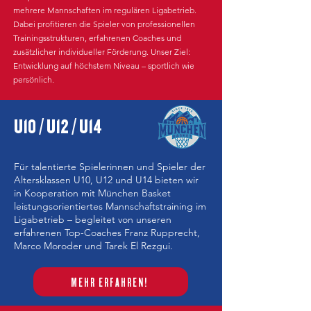
mehrere Mannschaften im regulären Ligabetrieb.
Dabei profitieren die Spieler von professionellen
Trainingsstrukturen, erfahrenen Coaches und
zusätzlicher individueller Förderung. Unser Ziel:
Entwicklung auf höchstem Niveau – sportlich wie
persönlich.
U10 / U12 / U14
Für talentierte Spielerinnen und Spieler der
Altersklassen U10, U12 und U14 bieten wir
in Kooperation mit München Basket
leistungsorientiertes Mannschaftstraining im
Ligabetrieb – begleitet von unseren
erfahrenen Top-Coaches Franz Rupprecht,
Marco Moroder und Tarek El Rezgui.
MEHR ERFAHREN!