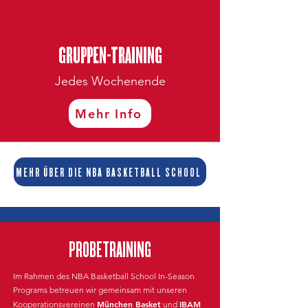
GRUPPEN-TRAINING
Jedes Wochenende
Mehr Info
MEHR ÜBER DIE NBA BASKETBALL SCHOOL
PROBETRAINING
Im Rahmen des NBA Basketball School In-Season
Programs betreuen wir gemeinsam mit unseren
München Basket
IBAM
Kooperationsvereinen
und