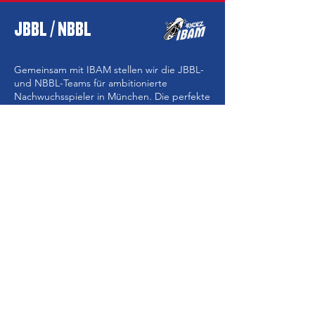
JBBL / NBBL
Gemeinsam mit IBAM stellen wir die JBBL-
und NBBL-Teams für ambitionierte
Nachwuchsspieler in München. Die perfekte
Verbindung aus täglichem Vereinstraining
und zusätzlicher Förderung durch unser In-
Season Program. Trainiert von den Profi-
Coaches Andreas Wagner und Georg
Eichler.
MEHR ERFAHREN
ÜBER UNS
Als stolzer lokaler Partner der NBA bringen
wir, CourtReady Performance, die