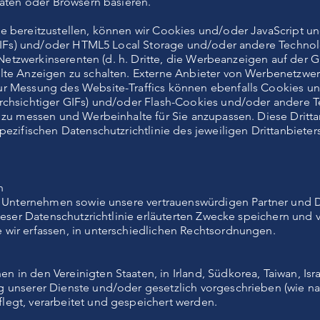
räten oder Browsern basieren.
e bereitzustellen, können wir Cookies und/oder JavaScript
 GIFs) und/oder HTML5 Local Storage und/oder andere Techno
. Netzwerkinserenten (d. h. Dritte, die Werbeanzeigen auf der 
lte Anzeigen zu schalten. Externe Anbieter von Werbenetzwe
r Messung des Website-Traffics können ebenfalls Cookies un
rchsichtiger GIFs) und/oder Flash-Cookies und/oder andere
 zu messen und Werbeinhalte für Sie anzupassen. Diese Dritt
ezifischen Datenschutzrichtlinie des jeweiligen Drittanbieters
n
e Unternehmen sowie unsere vertrauenswürdigen Partner und D
ieser Datenschutzrichtlinie erläuterten Zwecke speichern und ve
wir erfassen, in unterschiedlichen Rechtsordnungen.
n den Vereinigten Staaten, in Irland, Südkorea, Taiwan, Isra
unserer Dienste und/oder gesetzlich vorgeschrieben (wie nac
egt, verarbeitet und gespeichert werden.