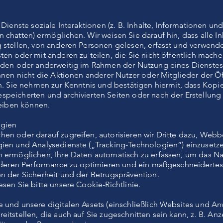
 Dienste soziale Interaktionen (z. B. Inhalte, Informationen u
chatten) ermöglichen. Wir weisen Sie darauf hin, dass alle Inh
 stellen, von anderen Personen gelesen, erfasst und verwend
en oder mit anderen zu teilen, die Sie nicht öffentlich mache
aden oder anderweitig im Rahmen der Nutzung eines Dienstes z
nnen nicht die Aktionen anderer Nutzer oder Mitglieder der Öffe
n. Sie nehmen zur Kenntnis und bestätigen hiermit, dass Kopie
peicherten und archivierten Seiten oder nach der Erstellung
leiben können.
ogien
en oder darauf zugreifen, autorisieren wir Dritte dazu, Webb
ien und Analysedienste („Tracking-Technologien“) einzusetze
 ermöglichen, Ihre Daten automatisch zu erfassen, um das Na
, deren Performance zu optimieren und ein maßgeschneidertes
n der Sicherheit und der Betrugsprävention.
sen Sie bitte unsere Cookie-Richtlinie.
 und unsere digitalen Assets (einschließlich Websites und 
itstellen, die auch auf Sie zugeschnitten sein kann, z. B. Anz