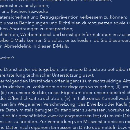
muster zu analysieren;
che und Recherchezwecke;
atensicherheit und Betrugsprävention verbessern zu können;
nd unsere Bedingungen und Richtlinien durchzusetzen sowie
ichen Anordnungen zu entsprechen;
chrichten, Werbematerial und sonstige Informationen im Zu
erbe-E-Mails können Sie selbst entscheiden, ob Sie diese we
den Abmeldelink in diesen E-Mails.
weiter?
e Dienstleister weitergeben, um unsere Dienste zu betreiben 
ereitstellung technischer Unterstützung usw.).
er folgenden Umständen offenlegen: (i) um rechtswidrige Akti
aufzudecken, zu verhindern oder dagegen vorzugehen; (ii) um
iii) um unsere Rechte, unser Eigentum oder unsere persönlich
der Öffentlichkeit zu schützen; (iv) im Falle eines Kontrollwec
en (im Wege einer Verschmelzung, des Erwerbs oder Kaufs (i
re Daten mittels befugter Drittanbieter zu erfassen, vorzuhalte
t dies für geschäftliche Zwecke angemessen ist; (vi) um mit D
nisses zu arbeiten. Zur Vermeidung von Missverständnissen m
ne Daten nach eigenem Ermessen an Dritte übermitteln bzw. 