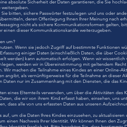
ine absolute Sicherheit der Daten garantieren, die Sie hochla
e weitergeben.
ie bitten, sichere Passwörter festzulegen und uns oder ande
 übermitteln, deren Offenlegung Ihnen Ihrer Meinung nach erh
Messaging nicht als sichere Kommunikationsformen gelten, bit
ber einen dieser Kommunikationskanäle weiterzugeben.
gen um?
nutzen. Wenn sie jedoch Zugriff auf bestimmte Funktionen wü
rfassung einiger Daten (einschließlich Daten, die über Coo
lt werden) kann automatisch erfolgen. Wenn wir wissentlich 
legen, werden wir in Übereinstimmung mit geltendem Recht 
. Wir machen die Teilnahme eines Kindes an einer Online-Akti
angibt, als vernünftigerweise für die Teilnahme an dieser Aktiv
en Daten nur im Zusammenhang mit den Diensten, die das Kind
en eines Elternteils verwenden, um über die Aktivitäten des 
aten, die wir von ihrem Kind erfasst haben, einsehen, uns unt
gen, dass alle von uns erfassten Daten aus unseren Aufzeichn
s auf, um die Daten Ihres Kindes einzusehen, zu aktualisieren
. um einen Nachweis Ihrer Identität. Wir können Ihnen den Zugr
Ihre Identität fraglich ist. Bitte beachten Sie, dass bestimmt