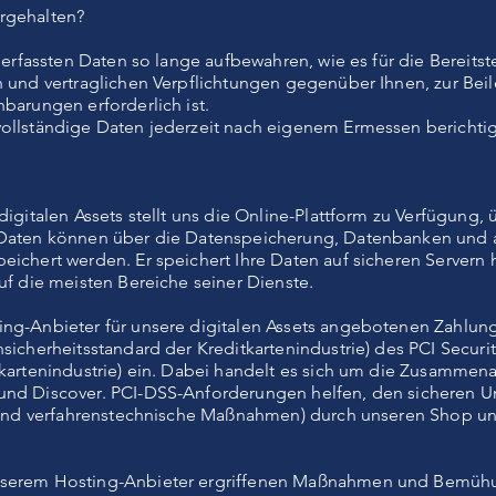
rgehalten?
e erfassten Daten so lange aufbewahren, wie es für die Bereitst
n und vertraglichen Verpflichtungen gegenüber Ihnen, zur Bei
barungen erforderlich ist.
ollständige Daten jederzeit nach eigenem Ermessen berichti
digitalen Assets stellt uns die Online-Plattform zu Verfügung, 
e Daten können über die Datenspeicherung, Datenbanken un
ichert werden. Er speichert Ihre Daten auf sicheren Servern hi
uf die meisten Bereiche seiner Dienste.
ng-Anbieter für unsere digitalen Assets angebotenen Zahlun
sicherheitsstandard der Kreditkartenindustrie) des PCI Securit
tkartenindustrie) ein. Dabei handelt es sich um die Zusammena
und Discover. PCI-DSS-Anforderungen helfen, den sicheren 
e und verfahrenstechnische Maßnahmen) durch unseren Shop un
nserem Hosting-Anbieter ergriffenen Maßnahmen und Bemüh