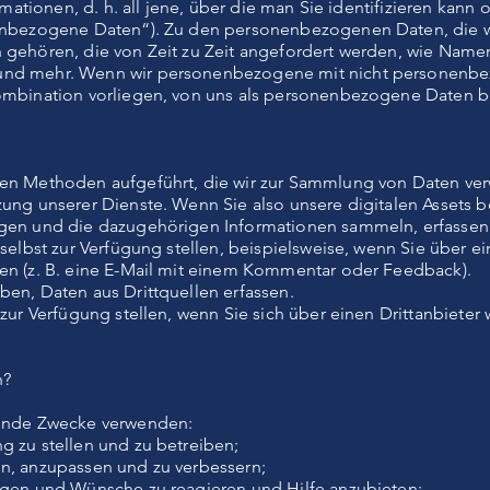
ormationen, d. h. all jene, über die man Sie identifizieren kan
nenbezogene Daten“). Zu den personenbezogenen Daten, die w
 gehören, die von Zeit zu Zeit angefordert werden, wie Name
und mehr. Wenn wir personenbezogene mit nicht personenb
Kombination vorliegen, von uns als personenbezogene Daten b
ten Methoden aufgeführt, die wir zur Sammlung von Daten ve
zung unserer Dienste. Wenn Sie also unsere digitalen Assets 
ngen und die dazugehörigen Informationen sammeln, erfassen
s selbst zur Verfügung stellen, beispielsweise, wenn Sie über
en (z. B. eine E-Mail mit einem Kommentar oder Feedback).
ben, Daten aus Drittquellen erfassen.
 zur Verfügung stellen, wenn Sie sich über einen Drittanbiet
n?
gende Zwecke verwenden:
g zu stellen und zu betreiben;
n, anzupassen und zu verbessern;
agen und Wünsche zu reagieren und Hilfe anzubieten;