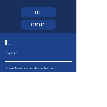
FAQ
KONTAKT
01.
Trainer
Unsere Trainer sind erfahrene Profi- und
Jugendtrainer, die von der NBA zertifiziert sind und
sich durch eine tiefe Leidenschaft für Basketball
und Jugendentwicklung auszeichnen. Sie bringen
nicht nur ihr fachliches Know-how ein, sondern
fördern auch soziale Kompetenzen und Teamgeist
bei den Teilnehmern.