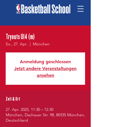
Tryouts U14 (m)
So., 27. Apr.
  |  
München
Anmeldung geschlossen
Jetzt andere Veranstaltungen
ansehen
Zeit & Ort
27. Apr. 2025, 11:30 – 12:30
München, Dachauer Str. 98, 80335 München,
Deutschland