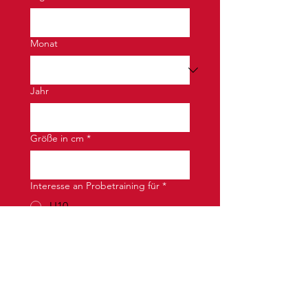
Monat
Jahr
Größe in cm
*
Interesse an Probetraining für
*
U10
U12
U14
Aktueller Verein/Liga
*